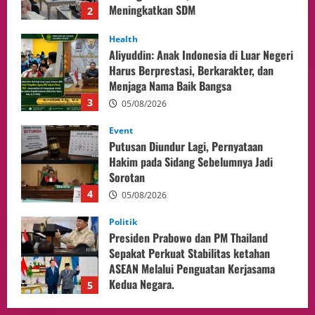
3
05/08/2026
Event
Putusan Diundur Lagi, Pernyataan
Hakim pada Sidang Sebelumnya Jadi
Sorotan
4
05/08/2026
Politik
Presiden Prabowo dan PM Thailand
Sepakat Perkuat Stabilitas ketahan
ASEAN Melalui Penguatan Kerjasama
Kedua Negara.
5
04/08/2026
Culture
Pengadilan Agama Jakarta Pusat
Selesaikan 25 Perkara Isbat Nikah bagi
WNI di Johor Bahru
1
06/08/2026
opini