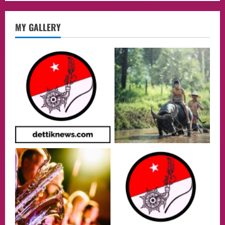
opini
MY GALLERY
Menteri BPLH Moh. Jumhur Hidayat
Adakan Pertemuan Dengan Delegasi 6
lembaga investor, Berorientasi Untuk
Meningkatkan SDM
2
05/08/2026
Health
Aliyuddin: Anak Indonesia di Luar Negeri
Harus Berprestasi, Berkarakter, dan
Menjaga Nama Baik Bangsa
3
05/08/2026
Event
Putusan Diundur Lagi, Pernyataan
Hakim pada Sidang Sebelumnya Jadi
Sorotan
4
05/08/2026
Politik