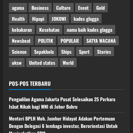
agama
Business
Culture
Event
Gold
Health
Hipapi
JOKOWI
kades glagga
kebakaran
Kesehatan
nama baik kades glagga
Newsbeat
POLITIK
POPULAR
SATYA WACANA
Science
Sepakbola
Ships
Sport
Stories
uksw
United states
World
POS-POS TERBARU
Pengadilan Agama Jakarta Pusat Selesaikan 25 Perkara
Isbat Nikah bagi WNI di Johor Bahru
Menteri BPLH Moh. Jumhur Hidayat Adakan Pertemuan
Dengan Delegasi 6 lembaga investor, Berorientasi Untuk