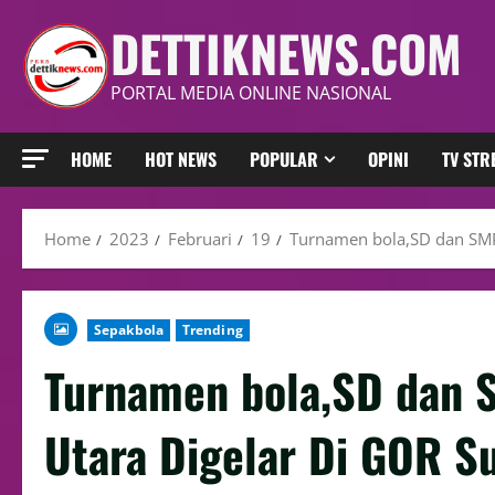
DETTIKNEWS.COM
PORTAL MEDIA ONLINE NASIONAL
HOME
HOT NEWS
POPULAR
OPINI
TV ST
Home
2023
Februari
19
Turnamen bola,SD dan SMP 
Sepakbola
Trending
Turnamen bola,SD dan S
Utara Digelar Di GOR S