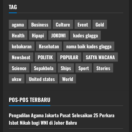
TAG
agama
Business
Culture
Event
Gold
Health
Hipapi
JOKOWI
kades glagga
kebakaran
Kesehatan
nama baik kades glagga
Newsbeat
POLITIK
POPULAR
SATYA WACANA
Science
Sepakbola
Ships
Sport
Stories
uksw
United states
World
POS-POS TERBARU
Pengadilan Agama Jakarta Pusat Selesaikan 25 Perkara
Isbat Nikah bagi WNI di Johor Bahru