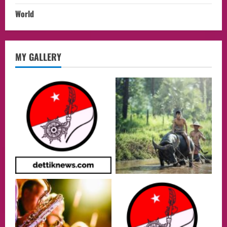
World
opini
MY GALLERY
Menteri BPLH Moh. Jumhur Hidayat
Adakan Pertemuan Dengan Delegasi 6
lembaga investor, Berorientasi Untuk
Meningkatkan SDM
2
05/08/2026
Health
Aliyuddin: Anak Indonesia di Luar Negeri
Harus Berprestasi, Berkarakter, dan
Menjaga Nama Baik Bangsa
3
05/08/2026
Event
Putusan Diundur Lagi, Pernyataan
Hakim pada Sidang Sebelumnya Jadi
Sorotan