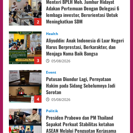
Aliyuddin: Anak Indonesia di Luar Negeri
Harus Berprestasi, Berkarakter, dan
Menjaga Nama Baik Bangsa
3
05/08/2026
Event
Putusan Diundur Lagi, Pernyataan
Hakim pada Sidang Sebelumnya Jadi
Sorotan
4
05/08/2026
Politik
Presiden Prabowo dan PM Thailand
Sepakat Perkuat Stabilitas ketahan
ASEAN Melalui Penguatan Kerjasama
Kedua Negara.
5
04/08/2026
Culture
Pengadilan Agama Jakarta Pusat
Selesaikan 25 Perkara Isbat Nikah bagi
WNI di Johor Bahru