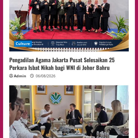
Presiden Prabowo dan PM Thailand
Sepakat Perkuat Stabilitas ketahan
ASEAN Melalui Penguatan Kerjasama
Kedua Negara.
5
04/08/2026
Culture
Pengadilan Agama Jakarta Pusat Selesaikan 25
Perkara Isbat Nikah bagi WNI di Johor Bahru
Admin
06/08/2026