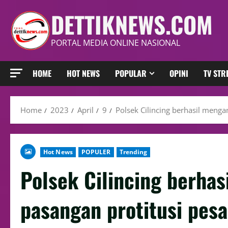
DETTIKNEWS.COM
PORTAL MEDIA ONLINE NASIONAL
HOME
HOT NEWS
POPULAR
OPINI
TV ST
Home
2023
April
9
Polsek Cilincing berhasil menga
Hot News
POPULER
Trending
Polsek Cilincing berha
pasangan protitusi pesa