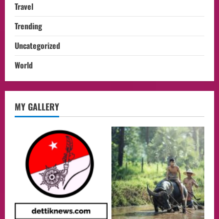
Travel
Trending
Uncategorized
World
opini
MY GALLERY
Menteri BPLH Moh. Jumhur Hidayat
Adakan Pertemuan Dengan Delegasi 6
lembaga investor, Berorientasi Untuk
Meningkatkan SDM
2
05/08/2026
Health
Aliyuddin: Anak Indonesia di Luar Negeri
Harus Berprestasi, Berkarakter, dan
Menjaga Nama Baik Bangsa
3
05/08/2026