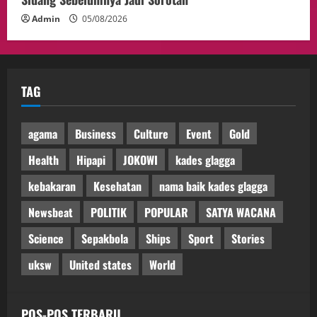
Admin
05/08/2026
TAG
agama
Business
Culture
Event
Gold
Health
Hipapi
JOKOWI
kades glagga
kebakaran
Kesehatan
nama baik kades glagga
Newsbeat
POLITIK
POPULAR
SATYA WACANA
Science
Sepakbola
Ships
Sport
Stories
uksw
United states
World
POS-POS TERBARU