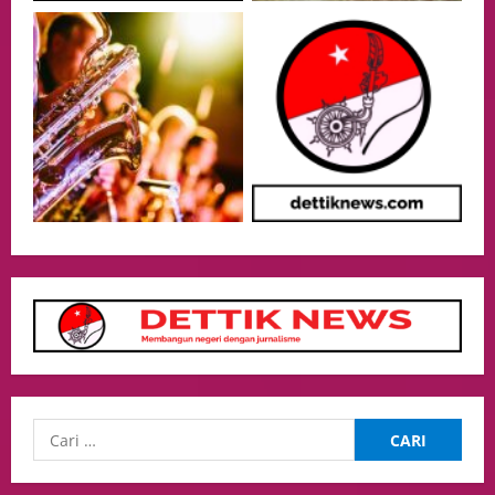
Event
Putusan Diundur Lagi, Pernyataan
Hakim pada Sidang Sebelumnya Jadi
Sorotan
4
05/08/2026
Politik
Presiden Prabowo dan PM Thailand
Sepakat Perkuat Stabilitas ketahan
ASEAN Melalui Penguatan Kerjasama
Kedua Negara.
5
04/08/2026
Culture
Pengadilan Agama Jakarta Pusat
Selesaikan 25 Perkara Isbat Nikah bagi
WNI di Johor Bahru
1
06/08/2026
opini
Menteri BPLH Moh. Jumhur Hidayat