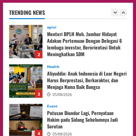
Adakan Pertemuan Dengan Delegasi 6
lembaga investor, Berorientasi Untuk
TRENDING NEWS
Meningkatkan SDM
2
05/08/2026
Health
Aliyuddin: Anak Indonesia di Luar Negeri
Harus Berprestasi, Berkarakter, dan
Menjaga Nama Baik Bangsa
3
05/08/2026
Event
Putusan Diundur Lagi, Pernyataan
Hakim pada Sidang Sebelumnya Jadi
Sorotan
4
05/08/2026
Politik
Presiden Prabowo dan PM Thailand
Sepakat Perkuat Stabilitas ketahan
ASEAN Melalui Penguatan Kerjasama
Kedua Negara.
5