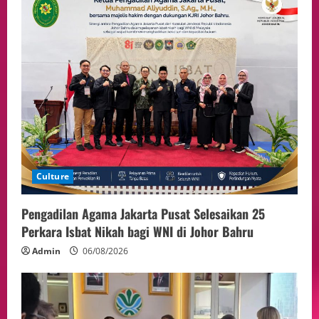
Hakim pada Sidang Sebelumnya Jadi
Sorotan
4
05/08/2026
Politik
Presiden Prabowo dan PM Thailand
Sepakat Perkuat Stabilitas ketahan
ASEAN Melalui Penguatan Kerjasama
Kedua Negara.
5
04/08/2026
Culture
Pengadilan Agama Jakarta Pusat Selesaikan 25
Perkara Isbat Nikah bagi WNI di Johor Bahru
Admin
06/08/2026