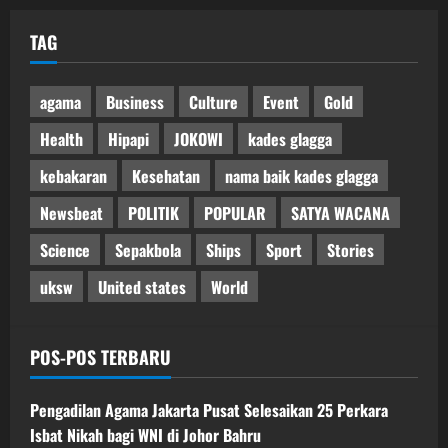
TAG
agama
Business
Culture
Event
Gold
Health
Hipapi
JOKOWI
kades glagga
kebakaran
Kesehatan
nama baik kades glagga
Newsbeat
POLITIK
POPULAR
SATYA WACANA
Science
Sepakbola
Ships
Sport
Stories
uksw
United states
World
POS-POS TERBARU
Pengadilan Agama Jakarta Pusat Selesaikan 25 Perkara
Isbat Nikah bagi WNI di Johor Bahru