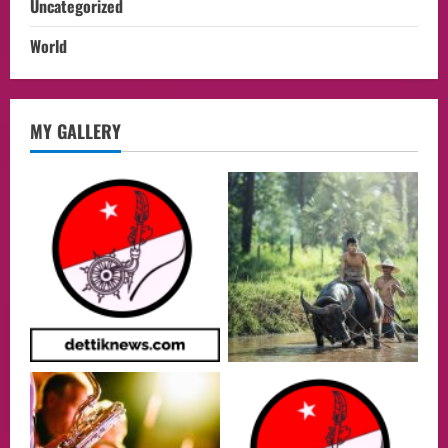
Uncategorized
World
opini
MY GALLERY
Menteri BPLH Moh. Jumhur Hidayat
Adakan Pertemuan Dengan Delegasi 6
lembaga investor, Berorientasi Untuk
Meningkatkan SDM
2
05/08/2026
Health
Aliyuddin: Anak Indonesia di Luar Negeri
Harus Berprestasi, Berkarakter, dan
Menjaga Nama Baik Bangsa
3
05/08/2026
Event
Putusan Diundur Lagi, Pernyataan
Hakim pada Sidang Sebelumnya Jadi
Sorotan