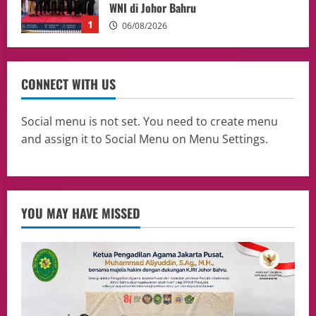
WNI di Johor Bahru
1
06/08/2026
opini
Menteri BPLH Moh. Jumhur Hidayat
CONNECT WITH US
Adakan Pertemuan Dengan Delegasi 6
lembaga investor, Berorientasi Untuk
Meningkatkan SDM
2
Social menu is not set. You need to create menu
05/08/2026
and assign it to Social Menu on Menu Settings.
Health
Aliyuddin: Anak Indonesia di Luar Negeri
Harus Berprestasi, Berkarakter, dan
Menjaga Nama Baik Bangsa
3
05/08/2026
YOU MAY HAVE MISSED
Event
Putusan Diundur Lagi, Pernyataan
Hakim pada Sidang Sebelumnya Jadi
Sorotan
4
05/08/2026