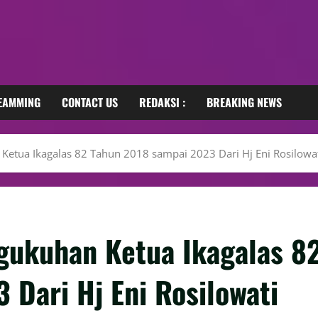
REAMMING
CONTACT US
REDAKSI :
BREAKING NEWS
 Ketua Ikagalas 82 Tahun 2018 sampai 2023 Dari Hj Eni Rosilowa
ngukuhan Ketua Ikagalas 8
 Dari Hj Eni Rosilowati