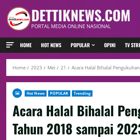
DETTIKNEWS.COM
PORTAL MEDIA ONLINE NASIONAL
HOME
HOT NEWS
POPULAR
OPINI
TV ST
Home
2023
Mei
21
Acara Halal Bihalal Pengukuhan
Hot News
POPULAR
Trending
Acara Halal Bihalal Pe
Tahun 2018 sampai 2023