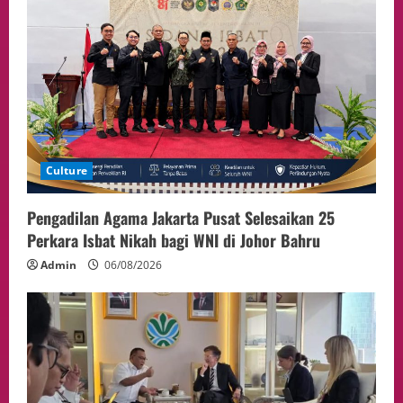
4
05/08/2026
Politik
Presiden Prabowo dan PM Thailand
Sepakat Perkuat Stabilitas ketahan
ASEAN Melalui Penguatan Kerjasama
Kedua Negara.
5
04/08/2026
Culture
Pengadilan Agama Jakarta Pusat Selesaikan 25
Perkara Isbat Nikah bagi WNI di Johor Bahru
Admin
06/08/2026