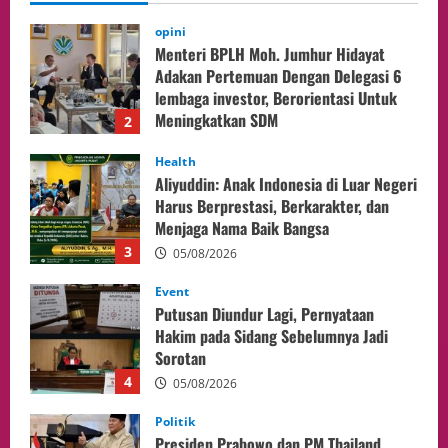
05/08/2026
Health
Aliyuddin: Anak Indonesia di Luar Negeri
Harus Berprestasi, Berkarakter, dan
Menjaga Nama Baik Bangsa
3
05/08/2026
Event
Putusan Diundur Lagi, Pernyataan
Hakim pada Sidang Sebelumnya Jadi
Sorotan
4
05/08/2026
Politik
Presiden Prabowo dan PM Thailand
Sepakat Perkuat Stabilitas ketahan
ASEAN Melalui Penguatan Kerjasama
Kedua Negara.
5
04/08/2026
Culture
Pengadilan Agama Jakarta Pusat