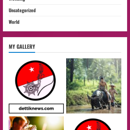
Uncategorized
World
opini
MY GALLERY
Menteri BPLH Moh. Jumhur Hidayat
Adakan Pertemuan Dengan Delegasi 6
lembaga investor, Berorientasi Untuk
Meningkatkan SDM
2
05/08/2026
Health
Aliyuddin: Anak Indonesia di Luar Negeri
Harus Berprestasi, Berkarakter, dan
Menjaga Nama Baik Bangsa
3
05/08/2026
Event
Putusan Diundur Lagi, Pernyataan