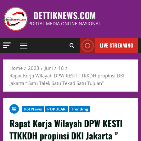
DETTIKNEWS.COM
PORTAL MEDIA ONLINE NASIONAL
LIVE STREAMING
Home
2023
Juni
18
Rapat Kerja Wilayah DPW KESTI TTKKDH propinsi DKI
Jakarta ” Satu Talek Satu Tekad Satu Tujuan”
Hot News
POPULAR
Trending
Rapat Kerja Wilayah DPW KESTI
TTKKDH propinsi DKI Jakarta ”