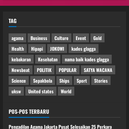
TAG
agama
Business
Culture
Event
Gold
Health
Hipapi
JOKOWI
kades glagga
kebakaran
Kesehatan
nama baik kades glagga
Newsbeat
POLITIK
POPULAR
SATYA WACANA
Science
Sepakbola
Ships
Sport
Stories
uksw
United states
World
POS-POS TERBARU
Pengadilan Agama Jakarta Pusat Selesaikan 25 Perkara