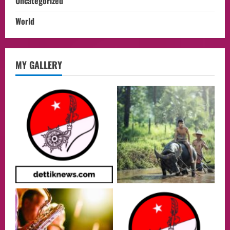
Uncategorized
World
opini
MY GALLERY
Menteri BPLH Moh. Jumhur Hidayat
Adakan Pertemuan Dengan Delegasi 6
lembaga investor, Berorientasi Untuk
Meningkatkan SDM
2
05/08/2026
Health
Aliyuddin: Anak Indonesia di Luar Negeri
Harus Berprestasi, Berkarakter, dan
Menjaga Nama Baik Bangsa
3
05/08/2026
Event
Putusan Diundur Lagi, Pernyataan
Hakim pada Sidang Sebelumnya Jadi
Sorotan