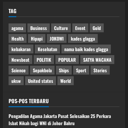
TAG
agama
Business
Culture
Event
Gold
Health
Hipapi
JOKOWI
kades glagga
kebakaran
Kesehatan
nama baik kades glagga
Newsbeat
POLITIK
POPULAR
SATYA WACANA
Science
Sepakbola
Ships
Sport
Stories
uksw
United states
World
POS-POS TERBARU
Pengadilan Agama Jakarta Pusat Selesaikan 25 Perkara
Isbat Nikah bagi WNI di Johor Bahru