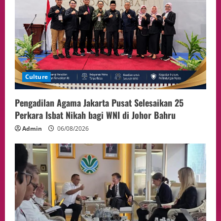
Politik
Presiden Prabowo dan PM Thailand
Sepakat Perkuat Stabilitas ketahan
ASEAN Melalui Penguatan Kerjasama
Kedua Negara.
5
04/08/2026
Culture
Pengadilan Agama Jakarta Pusat Selesaikan 25
Perkara Isbat Nikah bagi WNI di Johor Bahru
Admin
06/08/2026