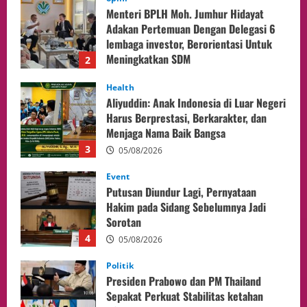
Aliyuddin: Anak Indonesia di Luar Negeri
Harus Berprestasi, Berkarakter, dan
Menjaga Nama Baik Bangsa
3
05/08/2026
Event
Putusan Diundur Lagi, Pernyataan
Hakim pada Sidang Sebelumnya Jadi
Sorotan
4
05/08/2026
Politik
Presiden Prabowo dan PM Thailand
Sepakat Perkuat Stabilitas ketahan
ASEAN Melalui Penguatan Kerjasama
Kedua Negara.
5
04/08/2026
Culture
Pengadilan Agama Jakarta Pusat
Selesaikan 25 Perkara Isbat Nikah bagi