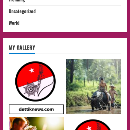
Uncategorized
World
opini
MY GALLERY
Menteri BPLH Moh. Jumhur Hidayat
Adakan Pertemuan Dengan Delegasi 6
lembaga investor, Berorientasi Untuk
Meningkatkan SDM
2
05/08/2026
Health
Aliyuddin: Anak Indonesia di Luar Negeri
Harus Berprestasi, Berkarakter, dan
Menjaga Nama Baik Bangsa
3
05/08/2026
Event
Putusan Diundur Lagi, Pernyataan