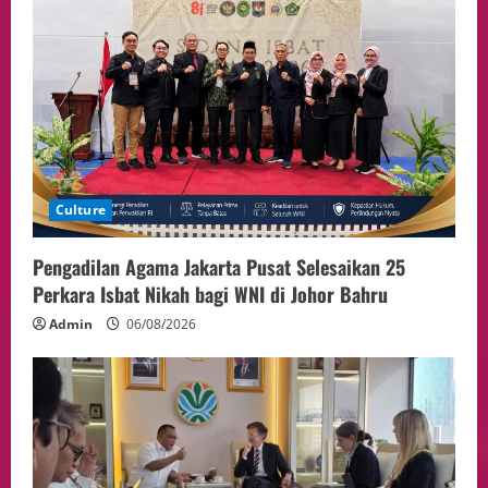
4
05/08/2026
Politik
Presiden Prabowo dan PM Thailand
Sepakat Perkuat Stabilitas ketahan
ASEAN Melalui Penguatan Kerjasama
Kedua Negara.
5
04/08/2026
Culture
Pengadilan Agama Jakarta Pusat Selesaikan 25
Perkara Isbat Nikah bagi WNI di Johor Bahru
Admin
06/08/2026