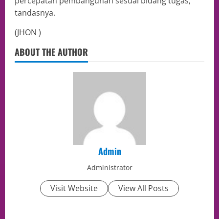
percepatan pembangunan sesuai bidang tugas,”
tandasnya.
(JHON )
ABOUT THE AUTHOR
Admin
Administrator
Visit Website
View All Posts