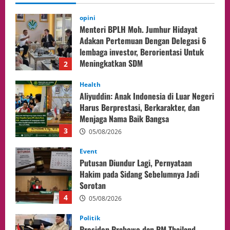
05/08/2026
Health
Aliyuddin: Anak Indonesia di Luar Negeri
Harus Berprestasi, Berkarakter, dan
Menjaga Nama Baik Bangsa
3
05/08/2026
Event
Putusan Diundur Lagi, Pernyataan
Hakim pada Sidang Sebelumnya Jadi
Sorotan
4
05/08/2026
Politik
Presiden Prabowo dan PM Thailand
Sepakat Perkuat Stabilitas ketahan
ASEAN Melalui Penguatan Kerjasama
Kedua Negara.
5
04/08/2026
Culture
Pengadilan Agama Jakarta Pusat