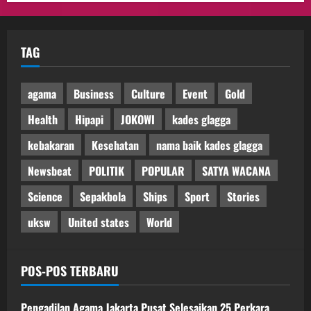
TAG
agama
Business
Culture
Event
Gold
Health
Hipapi
JOKOWI
kades glagga
kebakaran
Kesehatan
nama baik kades glagga
Newsbeat
POLITIK
POPULAR
SATYA WACANA
Science
Sepakbola
Ships
Sport
Stories
uksw
United states
World
POS-POS TERBARU
Pengadilan Agama Jakarta Pusat Selesaikan 25 Perkara