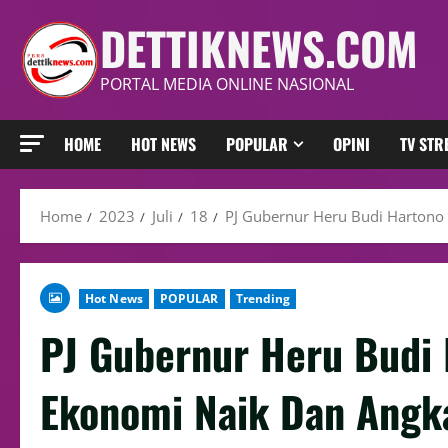
DETTIKNEWS.COM
PORTAL MEDIA ONLINE NASIONAL
HOME
HOT NEWS
POPULAR
OPINI
TV ST
Home
2023
Juli
18
PJ Gubernur Heru Budi Harton
Hot News
POPULAR
Trending
PJ Gubernur Heru Budi
Ekonomi Naik Dan Angk