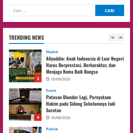
1
06/08/2026
opini
Menteri BPLH Moh. Jumhur Hidayat
Adakan Pertemuan Dengan Delegasi 6
lembaga investor, Berorientasi Untuk
TRENDING NEWS
Meningkatkan SDM
2
05/08/2026
Health
Aliyuddin: Anak Indonesia di Luar Negeri
Harus Berprestasi, Berkarakter, dan
Menjaga Nama Baik Bangsa
3
05/08/2026
Event
Putusan Diundur Lagi, Pernyataan
Hakim pada Sidang Sebelumnya Jadi
Sorotan
4
05/08/2026
Politik