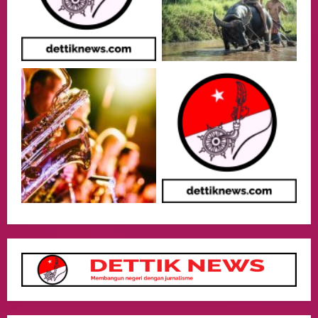
Harus Berprestasi, Berkarakter, dan
Menjaga Nama Baik Bangsa
3
05/08/2026
Event
Putusan Diundur Lagi, Pernyataan
Hakim pada Sidang Sebelumnya Jadi
Sorotan
4
05/08/2026
Politik
Presiden Prabowo dan PM Thailand
Sepakat Perkuat Stabilitas ketahan
ASEAN Melalui Penguatan Kerjasama
Kedua Negara.
5
04/08/2026
Culture
Pengadilan Agama Jakarta Pusat
Selesaikan 25 Perkara Isbat Nikah bagi
WNI di Johor Bahru