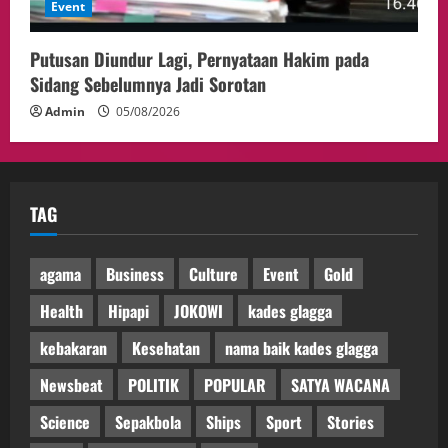
Event
Putusan Diundur Lagi, Pernyataan Hakim pada
Sidang Sebelumnya Jadi Sorotan
Admin
05/08/2026
TAG
agama
Business
Culture
Event
Gold
Health
Hipapi
JOKOWI
kades glagga
kebakaran
Kesehatan
nama baik kades glagga
Newsbeat
POLITIK
POPULAR
SATYA WACANA
Science
Sepakbola
Ships
Sport
Stories