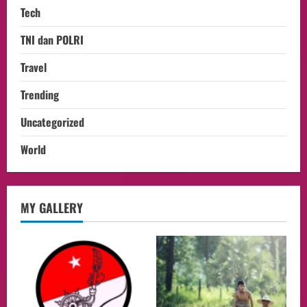
Tech
TNI dan POLRI
Travel
Trending
Uncategorized
World
opini
MY GALLERY
Menteri BPLH Moh. Jumhur Hidayat
Adakan Pertemuan Dengan Delegasi 6
lembaga investor, Berorientasi Untuk
Meningkatkan SDM
2
05/08/2026
Health
Aliyuddin: Anak Indonesia di Luar Negeri