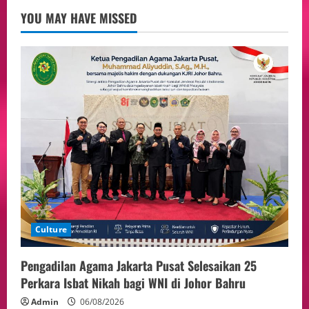
3
05/08/2026
YOU MAY HAVE MISSED
Event
Putusan Diundur Lagi, Pernyataan
Hakim pada Sidang Sebelumnya Jadi
Sorotan
4
05/08/2026
Politik
Presiden Prabowo dan PM Thailand
Sepakat Perkuat Stabilitas ketahan
ASEAN Melalui Penguatan Kerjasama
Kedua Negara.
5
04/08/2026
Culture
Pengadilan Agama Jakarta Pusat Selesaikan 25
Perkara Isbat Nikah bagi WNI di Johor Bahru
Admin
06/08/2026