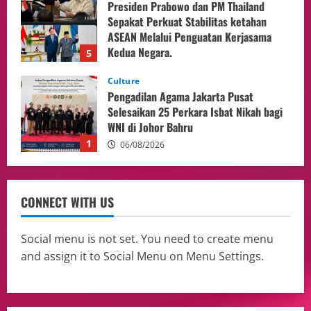
Presiden Prabowo dan PM Thailand
Sepakat Perkuat Stabilitas ketahan
ASEAN Melalui Penguatan Kerjasama
Kedua Negara.
5
04/08/2026
Culture
Pengadilan Agama Jakarta Pusat
Selesaikan 25 Perkara Isbat Nikah bagi
WNI di Johor Bahru
1
06/08/2026
opini
Menteri BPLH Moh. Jumhur Hidayat
CONNECT WITH US
Adakan Pertemuan Dengan Delegasi 6
lembaga investor, Berorientasi Untuk
Meningkatkan SDM
2
Social menu is not set. You need to create menu
05/08/2026
and assign it to Social Menu on Menu Settings.
Health
Aliyuddin: Anak Indonesia di Luar Negeri
Harus Berprestasi, Berkarakter, dan
Menjaga Nama Baik Bangsa