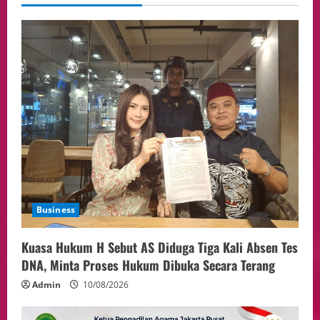
05/08/2026
Health
Aliyuddin: Anak Indonesia di Luar Negeri
Harus Berprestasi, Berkarakter, dan
Menjaga Nama Baik Bangsa
4
05/08/2026
Event
Putusan Diundur Lagi, Pernyataan
Hakim pada Sidang Sebelumnya Jadi
Sorotan
5
05/08/2026
Business
Kuasa Hukum H Sebut AS Diduga Tiga Kali Absen Tes
DNA, Minta Proses Hukum Dibuka Secara Terang
Admin
10/08/2026