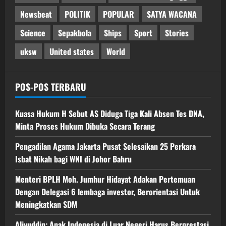
Newsbeat
POLITIK
POPULAR
SATYA WACANA
Science
Sepakbola
Ships
Sport
Stories
uksw
United states
World
POS-POS TERBARU
Kuasa Hukum H Sebut AS Diduga Tiga Kali Absen Tes DNA,
Minta Proses Hukum Dibuka Secara Terang
Pengadilan Agama Jakarta Pusat Selesaikan 25 Perkara
Isbat Nikah bagi WNI di Johor Bahru
Menteri BPLH Moh. Jumhur Hidayat Adakan Pertemuan
Dengan Delegasi 6 lembaga investor, Berorientasi Untuk
Meningkatkan SDM
Aliyuddin: Anak Indonesia di Luar Negeri Harus Berprestasi,