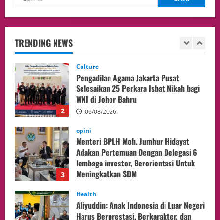
Culture
Pengadilan Agama Jakarta Pusat
Selesaikan 25 Perkara Isbat Nikah bagi
WNI di Johor Bahru
TRENDING NEWS
2
06/08/2026
opini
Menteri BPLH Moh. Jumhur Hidayat
Adakan Pertemuan Dengan Delegasi 6
lembaga investor, Berorientasi Untuk
Meningkatkan SDM
3
05/08/2026
Health
Aliyuddin: Anak Indonesia di Luar Negeri
Harus Berprestasi, Berkarakter, dan
Menjaga Nama Baik Bangsa
4
05/08/2026
Event
Putusan Diundur Lagi, Pernyataan
Hakim pada Sidang Sebelumnya Jadi