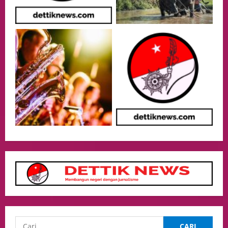
lembaga investor, Berorientasi Untuk
Meningkatkan SDM
3
05/08/2026
Health
Aliyuddin: Anak Indonesia di Luar Negeri
Harus Berprestasi, Berkarakter, dan
Menjaga Nama Baik Bangsa
4
05/08/2026
Event
Putusan Diundur Lagi, Pernyataan
Hakim pada Sidang Sebelumnya Jadi
Sorotan
5
05/08/2026
Business
Kuasa Hukum H Sebut AS Diduga Tiga
Kali Absen Tes DNA, Minta Proses
Hukum Dibuka Secara Terang
1
10/08/2026