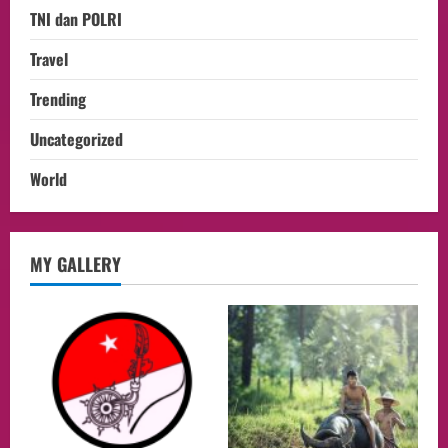
TNI dan POLRI
Travel
Trending
Uncategorized
World
Culture
MY GALLERY
Pengadilan Agama Jakarta Pusat
Selesaikan 25 Perkara Isbat Nikah bagi
WNI di Johor Bahru
2
06/08/2026
opini
Menteri BPLH Moh. Jumhur Hidayat
Adakan Pertemuan Dengan Delegasi 6