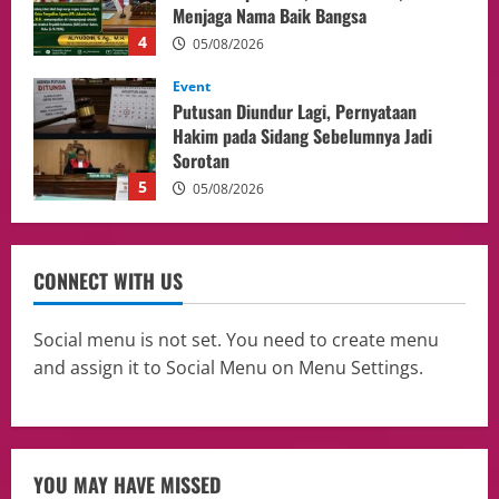
Sorotan
5
05/08/2026
Business
Kuasa Hukum H Sebut AS Diduga Tiga
Kali Absen Tes DNA, Minta Proses
Hukum Dibuka Secara Terang
1
10/08/2026
Culture
Pengadilan Agama Jakarta Pusat
CONNECT WITH US
Selesaikan 25 Perkara Isbat Nikah bagi
WNI di Johor Bahru
2
06/08/2026
Social menu is not set. You need to create menu
and assign it to Social Menu on Menu Settings.
opini
Menteri BPLH Moh. Jumhur Hidayat
Adakan Pertemuan Dengan Delegasi 6
lembaga investor, Berorientasi Untuk
Meningkatkan SDM
3
YOU MAY HAVE MISSED