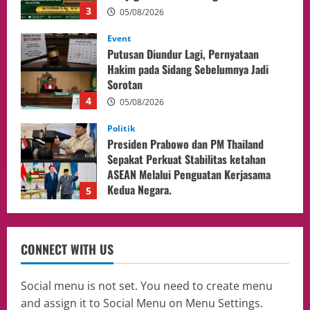
4
05/08/2026
Politik
Presiden Prabowo dan PM Thailand
Sepakat Perkuat Stabilitas ketahan
ASEAN Melalui Penguatan Kerjasama
Kedua Negara.
5
04/08/2026
Culture
Pengadilan Agama Jakarta Pusat
Selesaikan 25 Perkara Isbat Nikah bagi
WNI di Johor Bahru
1
06/08/2026
opini
Menteri BPLH Moh. Jumhur Hidayat
CONNECT WITH US
Adakan Pertemuan Dengan Delegasi 6
lembaga investor, Berorientasi Untuk
Meningkatkan SDM
2
Social menu is not set. You need to create menu
05/08/2026
and assign it to Social Menu on Menu Settings.
Health