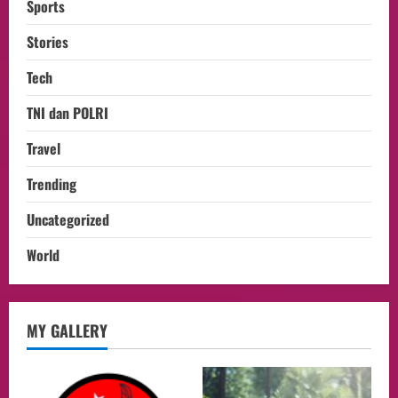
Sports
Stories
Tech
TNI dan POLRI
Travel
Trending
Uncategorized
World
opini
MY GALLERY
Menteri BPLH Moh. Jumhur Hidayat
Adakan Pertemuan Dengan Delegasi 6
lembaga investor, Berorientasi Untuk