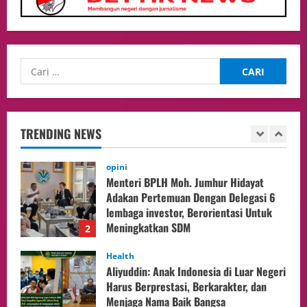
Pengadilan Agama Jakarta Pusat
Selesaikan 25 Perkara Isbat Nikah bagi
WNI di Johor Bahru
1
06/08/2026
opini
Menteri BPLH Moh. Jumhur Hidayat
Adakan Pertemuan Dengan Delegasi 6
lembaga investor, Berorientasi Untuk
TRENDING NEWS
Meningkatkan SDM
2
05/08/2026
Health
Aliyuddin: Anak Indonesia di Luar Negeri
Harus Berprestasi, Berkarakter, dan
Menjaga Nama Baik Bangsa
3
05/08/2026
Event
Putusan Diundur Lagi, Pernyataan
Hakim pada Sidang Sebelumnya Jadi
Sorotan