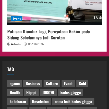
Event
Putusan Diundur Lagi, Pernyataan Hakim pada
Sidang Sebelumnya Jadi Sorotan
Admin
05/08/2026
TAG
agama
Business
Culture
Event
Gold
Health
Hipapi
JOKOWI
kades glagga
kebakaran
Kesehatan
nama baik kades glagga