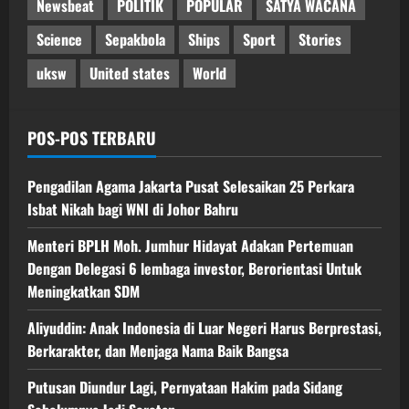
Newsbeat
POLITIK
POPULAR
SATYA WACANA
Science
Sepakbola
Ships
Sport
Stories
uksw
United states
World
POS-POS TERBARU
Pengadilan Agama Jakarta Pusat Selesaikan 25 Perkara
Isbat Nikah bagi WNI di Johor Bahru
Menteri BPLH Moh. Jumhur Hidayat Adakan Pertemuan
Dengan Delegasi 6 lembaga investor, Berorientasi Untuk
Meningkatkan SDM
Aliyuddin: Anak Indonesia di Luar Negeri Harus Berprestasi,
Berkarakter, dan Menjaga Nama Baik Bangsa
Putusan Diundur Lagi, Pernyataan Hakim pada Sidang