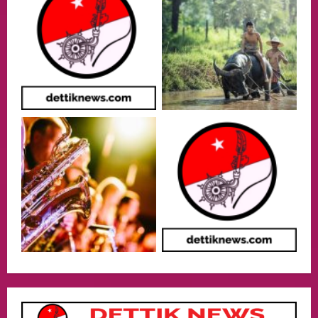
Meningkatkan SDM
2
05/08/2026
Health
Aliyuddin: Anak Indonesia di Luar Negeri
Harus Berprestasi, Berkarakter, dan
Menjaga Nama Baik Bangsa
3
05/08/2026
Event
Putusan Diundur Lagi, Pernyataan
Hakim pada Sidang Sebelumnya Jadi
Sorotan
4
05/08/2026
Politik
Presiden Prabowo dan PM Thailand
Sepakat Perkuat Stabilitas ketahan
ASEAN Melalui Penguatan Kerjasama
Kedua Negara.
5
04/08/2026
Culture