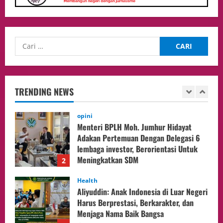
Selesaikan 25 Perkara Isbat Nikah bagi
WNI di Johor Bahru
1
06/08/2026
opini
Menteri BPLH Moh. Jumhur Hidayat
Adakan Pertemuan Dengan Delegasi 6
lembaga investor, Berorientasi Untuk
TRENDING NEWS
Meningkatkan SDM
2
05/08/2026
Health
Aliyuddin: Anak Indonesia di Luar Negeri
Harus Berprestasi, Berkarakter, dan
Menjaga Nama Baik Bangsa
3
05/08/2026
Event
Putusan Diundur Lagi, Pernyataan
Hakim pada Sidang Sebelumnya Jadi
Sorotan