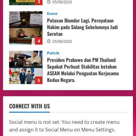
4
05/08/2026
Politik
Presiden Prabowo dan PM Thailand
Sepakat Perkuat Stabilitas ketahan
ASEAN Melalui Penguatan Kerjasama
Kedua Negara.
5
04/08/2026
Culture
Pengadilan Agama Jakarta Pusat
Selesaikan 25 Perkara Isbat Nikah bagi
WNI di Johor Bahru
1
06/08/2026
opini
Menteri BPLH Moh. Jumhur Hidayat
CONNECT WITH US
Adakan Pertemuan Dengan Delegasi 6
lembaga investor, Berorientasi Untuk
Meningkatkan SDM
2
Social menu is not set. You need to create menu
05/08/2026
and assign it to Social Menu on Menu Settings.
Health