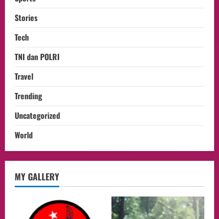
Stories
Tech
TNI dan POLRI
Travel
Trending
Uncategorized
World
opini
MY GALLERY
Menteri BPLH Moh. Jumhur Hidayat
Adakan Pertemuan Dengan Delegasi 6
lembaga investor, Berorientasi Untuk
Meningkatkan SDM
2