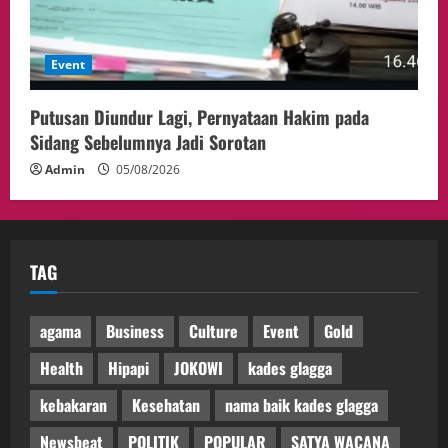
Event
Putusan Diundur Lagi, Pernyataan Hakim pada
Sidang Sebelumnya Jadi Sorotan
Admin
05/08/2026
TAG
agama
Business
Culture
Event
Gold
Health
Hipapi
JOKOWI
kades glagga
kebakaran
Kesehatan
nama baik kades glagga
Newsbeat
POLITIK
POPULAR
SATYA WACANA