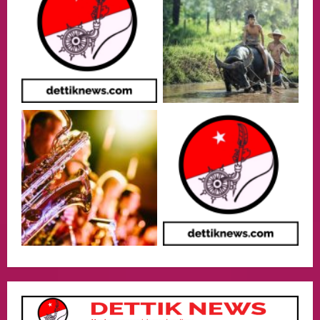
05/08/2026
Health
Aliyuddin: Anak Indonesia di Luar Negeri
Harus Berprestasi, Berkarakter, dan
Menjaga Nama Baik Bangsa
3
05/08/2026
Event
Putusan Diundur Lagi, Pernyataan
Hakim pada Sidang Sebelumnya Jadi
Sorotan
4
05/08/2026
Politik
Presiden Prabowo dan PM Thailand
Sepakat Perkuat Stabilitas ketahan
ASEAN Melalui Penguatan Kerjasama
Kedua Negara.
5
04/08/2026
Culture
Pengadilan Agama Jakarta Pusat