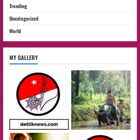
Trending
Uncategorized
World
opini
MY GALLERY
Menteri BPLH Moh. Jumhur Hidayat
Adakan Pertemuan Dengan Delegasi 6
lembaga investor, Berorientasi Untuk
Meningkatkan SDM
2
05/08/2026
Health
Aliyuddin: Anak Indonesia di Luar Negeri
Harus Berprestasi, Berkarakter, dan
Menjaga Nama Baik Bangsa
3
05/08/2026
Event