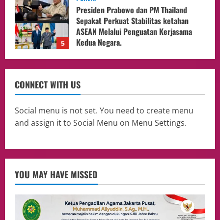
Pengadilan Agama Jakarta Pusat
Selesaikan 25 Perkara Isbat Nikah bagi
WNI di Johor Bahru
1
06/08/2026
opini
Menteri BPLH Moh. Jumhur Hidayat
CONNECT WITH US
Adakan Pertemuan Dengan Delegasi 6
lembaga investor, Berorientasi Untuk
Meningkatkan SDM
2
Social menu is not set. You need to create menu
05/08/2026
and assign it to Social Menu on Menu Settings.
Health
Aliyuddin: Anak Indonesia di Luar Negeri
Harus Berprestasi, Berkarakter, dan
Menjaga Nama Baik Bangsa
3
05/08/2026
YOU MAY HAVE MISSED
Event
Putusan Diundur Lagi, Pernyataan
Hakim pada Sidang Sebelumnya Jadi