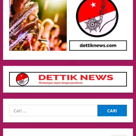
Putusan Diundur Lagi, Pernyataan
Hakim pada Sidang Sebelumnya Jadi
Sorotan
4
05/08/2026
Politik
Presiden Prabowo dan PM Thailand
Sepakat Perkuat Stabilitas ketahan
ASEAN Melalui Penguatan Kerjasama
Kedua Negara.
5
04/08/2026
Culture
Pengadilan Agama Jakarta Pusat
Selesaikan 25 Perkara Isbat Nikah bagi
WNI di Johor Bahru
1
06/08/2026
opini
Menteri BPLH Moh. Jumhur Hidayat
Adakan Pertemuan Dengan Delegasi 6
lembaga investor, Berorientasi Untuk