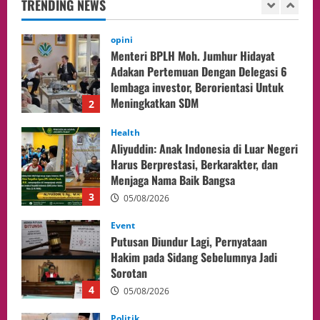
TRENDING NEWS
Meningkatkan SDM
2
05/08/2026
Health
Aliyuddin: Anak Indonesia di Luar Negeri
Harus Berprestasi, Berkarakter, dan
Menjaga Nama Baik Bangsa
3
05/08/2026
Event
Putusan Diundur Lagi, Pernyataan
Hakim pada Sidang Sebelumnya Jadi
Sorotan
4
05/08/2026
Politik
Presiden Prabowo dan PM Thailand
Sepakat Perkuat Stabilitas ketahan
ASEAN Melalui Penguatan Kerjasama
Kedua Negara.
5
04/08/2026
Culture