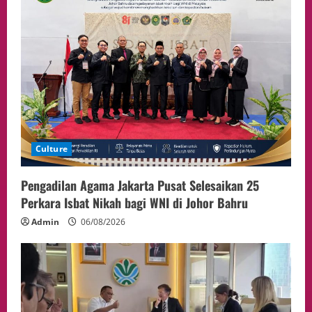
Sorotan
4
05/08/2026
Politik
Presiden Prabowo dan PM Thailand
Sepakat Perkuat Stabilitas ketahan
ASEAN Melalui Penguatan Kerjasama
Kedua Negara.
5
04/08/2026
Culture
Pengadilan Agama Jakarta Pusat Selesaikan 25
Perkara Isbat Nikah bagi WNI di Johor Bahru
Admin
06/08/2026