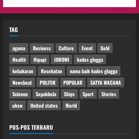
TAG
agama
Business
Culture
Event
Gold
Health
Hipapi
JOKOWI
kades glagga
kebakaran
Kesehatan
nama baik kades glagga
Newsbeat
POLITIK
POPULAR
SATYA WACANA
Science
Sepakbola
Ships
Sport
Stories
uksw
United states
World
POS-POS TERBARU