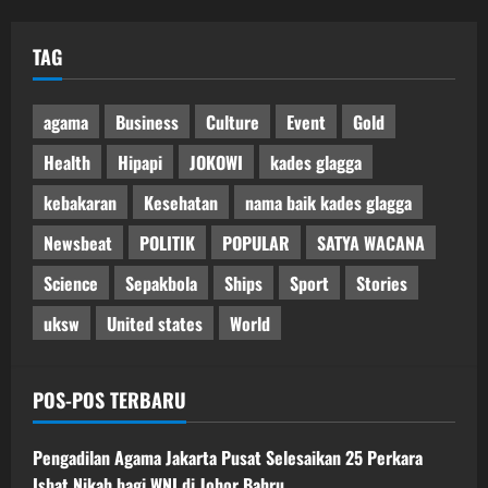
TAG
agama
Business
Culture
Event
Gold
Health
Hipapi
JOKOWI
kades glagga
kebakaran
Kesehatan
nama baik kades glagga
Newsbeat
POLITIK
POPULAR
SATYA WACANA
Science
Sepakbola
Ships
Sport
Stories
uksw
United states
World
POS-POS TERBARU
Pengadilan Agama Jakarta Pusat Selesaikan 25 Perkara
Isbat Nikah bagi WNI di Johor Bahru