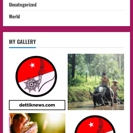
Uncategorized
World
opini
MY GALLERY
Menteri BPLH Moh. Jumhur Hidayat
Adakan Pertemuan Dengan Delegasi 6
lembaga investor, Berorientasi Untuk
Meningkatkan SDM
2
05/08/2026
Health
Aliyuddin: Anak Indonesia di Luar Negeri
Harus Berprestasi, Berkarakter, dan
Menjaga Nama Baik Bangsa
3
05/08/2026
Event
Putusan Diundur Lagi, Pernyataan
Hakim pada Sidang Sebelumnya Jadi