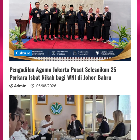
Politik
Presiden Prabowo dan PM Thailand
Sepakat Perkuat Stabilitas ketahan
ASEAN Melalui Penguatan Kerjasama
Kedua Negara.
5
04/08/2026
Culture
Pengadilan Agama Jakarta Pusat Selesaikan 25
Perkara Isbat Nikah bagi WNI di Johor Bahru
Admin
06/08/2026