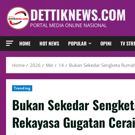
DETTIKNEWS.COM
PORTAL MEDIA ONLINE NASIONAL
HOME
HOT NEWS
POPULAR
OPINI
TV ST
Home
2026
Mei
14
Bukan Sekedar Sengketa Rumah 
Trending
Bukan Sekedar Sengke
Rekayasa Gugatan Cerai