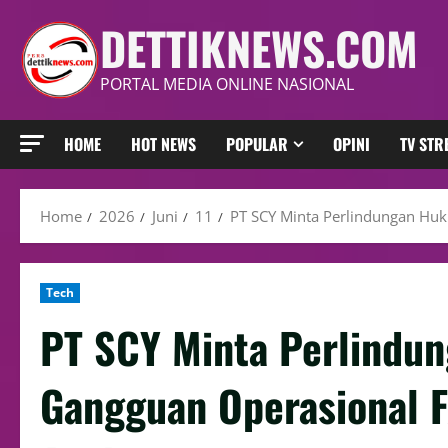
DETTIKNEWS.COM
PORTAL MEDIA ONLINE NASIONAL
HOME
HOT NEWS
POPULAR
OPINI
TV ST
Home
2026
Juni
11
PT SCY Minta Perlindungan Hu
Tech
PT SCY Minta Perlindu
Gangguan Operasional F