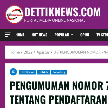
DETTIKNEWS.COM
PORTAL MEDIA ONLINE NASIONAL
HOME
HOT NEWS
POPULAR
OPINI
TV ST
Home
2022
Agustus
3
PENGUMUMAN NOMOR 7/PL.0
Hot News
Politik
Trending
PENGUMUMAN NOMOR 7/
TENTANG PENDAFTARAN 