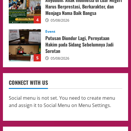
Hakim pada Sidang Sebelumnya Jadi
Sorotan
5
05/08/2026
Business
Kuasa Hukum H Sebut AS Diduga Tiga
Kali Absen Tes DNA, Minta Proses
Hukum Dibuka Secara Terang
1
10/08/2026
Culture
Pengadilan Agama Jakarta Pusat
CONNECT WITH US
Selesaikan 25 Perkara Isbat Nikah bagi
WNI di Johor Bahru
2
06/08/2026
Social menu is not set. You need to create menu
and assign it to Social Menu on Menu Settings.
opini
Menteri BPLH Moh. Jumhur Hidayat
Adakan Pertemuan Dengan Delegasi 6
lembaga investor, Berorientasi Untuk