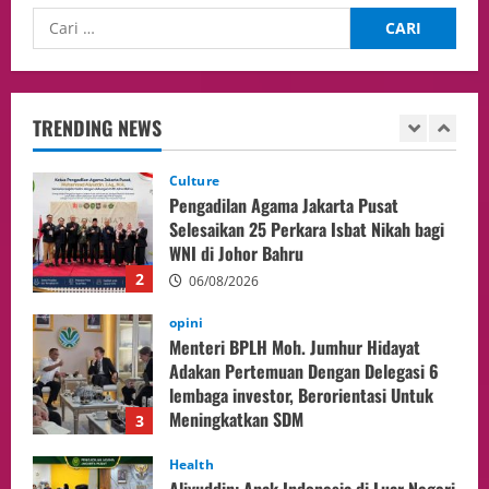
Culture
Pengadilan Agama Jakarta Pusat
Selesaikan 25 Perkara Isbat Nikah bagi
WNI di Johor Bahru
TRENDING NEWS
2
06/08/2026
opini
Menteri BPLH Moh. Jumhur Hidayat
Adakan Pertemuan Dengan Delegasi 6
lembaga investor, Berorientasi Untuk
Meningkatkan SDM
3
05/08/2026
Health
Aliyuddin: Anak Indonesia di Luar Negeri
Harus Berprestasi, Berkarakter, dan
Menjaga Nama Baik Bangsa
4
05/08/2026
Event
Putusan Diundur Lagi, Pernyataan