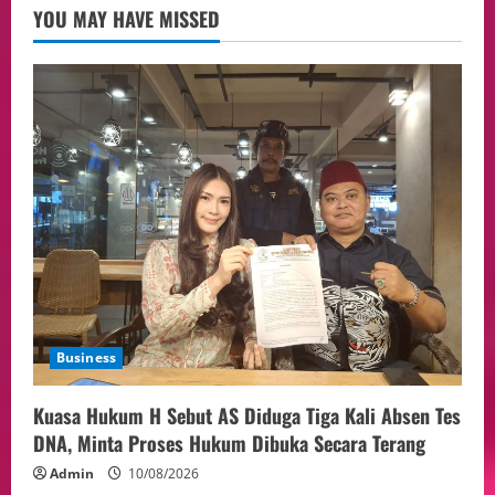
Meningkatkan SDM
3
YOU MAY HAVE MISSED
05/08/2026
Health
Aliyuddin: Anak Indonesia di Luar Negeri
Harus Berprestasi, Berkarakter, dan
Menjaga Nama Baik Bangsa
4
05/08/2026
Event
Putusan Diundur Lagi, Pernyataan
Hakim pada Sidang Sebelumnya Jadi
Sorotan
5
05/08/2026
Business
Kuasa Hukum H Sebut AS Diduga Tiga Kali Absen Tes
DNA, Minta Proses Hukum Dibuka Secara Terang
Admin
10/08/2026