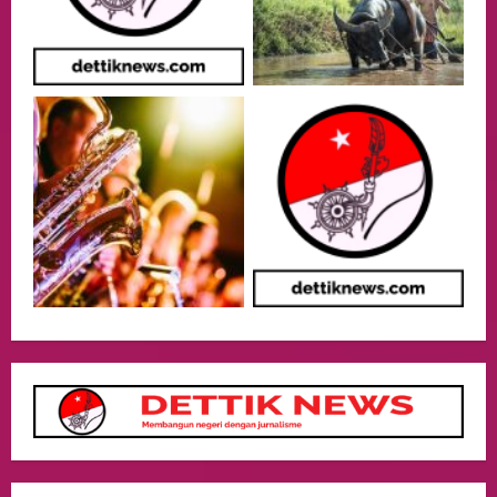
Adakan Pertemuan Dengan Delegasi 6
lembaga investor, Berorientasi Untuk
Meningkatkan SDM
3
05/08/2026
Health
Aliyuddin: Anak Indonesia di Luar Negeri
Harus Berprestasi, Berkarakter, dan
Menjaga Nama Baik Bangsa
4
05/08/2026
Event
Putusan Diundur Lagi, Pernyataan
Hakim pada Sidang Sebelumnya Jadi
Sorotan
5
05/08/2026
Business
Kuasa Hukum H Sebut AS Diduga Tiga
Kali Absen Tes DNA, Minta Proses
Hukum Dibuka Secara Terang
1
10/08/2026