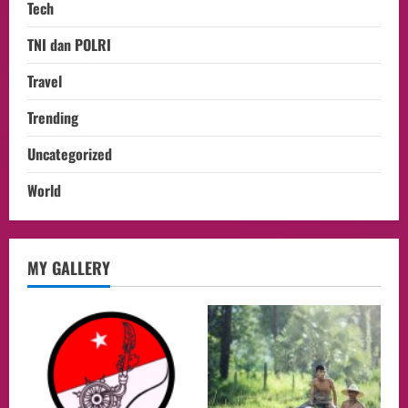
Tech
TNI dan POLRI
Travel
Trending
Uncategorized
World
Culture
MY GALLERY
Pengadilan Agama Jakarta Pusat
Selesaikan 25 Perkara Isbat Nikah bagi
WNI di Johor Bahru
2
06/08/2026
opini
Menteri BPLH Moh. Jumhur Hidayat