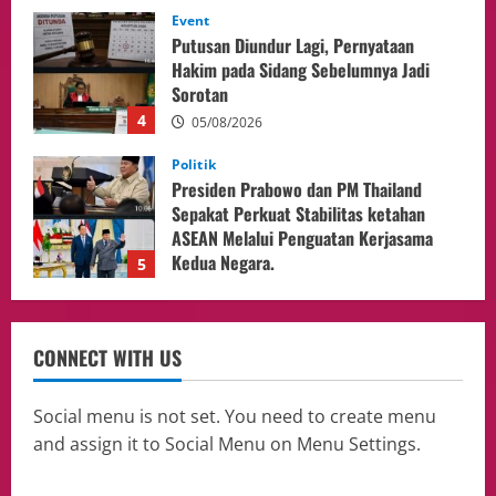
Politik
Presiden Prabowo dan PM Thailand
Sepakat Perkuat Stabilitas ketahan
ASEAN Melalui Penguatan Kerjasama
Kedua Negara.
5
04/08/2026
Culture
Pengadilan Agama Jakarta Pusat
Selesaikan 25 Perkara Isbat Nikah bagi
WNI di Johor Bahru
1
06/08/2026
opini
Menteri BPLH Moh. Jumhur Hidayat
CONNECT WITH US
Adakan Pertemuan Dengan Delegasi 6
lembaga investor, Berorientasi Untuk
Meningkatkan SDM
2
Social menu is not set. You need to create menu
05/08/2026
and assign it to Social Menu on Menu Settings.
Health
Aliyuddin: Anak Indonesia di Luar Negeri