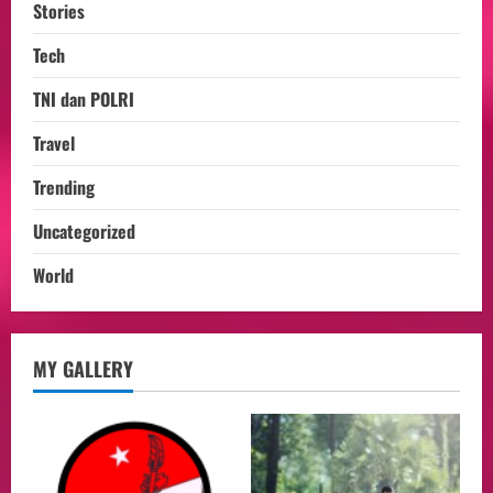
Stories
Tech
TNI dan POLRI
Travel
Trending
Uncategorized
World
opini
MY GALLERY
Menteri BPLH Moh. Jumhur Hidayat
Adakan Pertemuan Dengan Delegasi 6
lembaga investor, Berorientasi Untuk
Meningkatkan SDM
2
05/08/2026