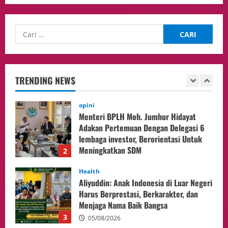
WNI di Johor Bahru
1
06/08/2026
opini
Menteri BPLH Moh. Jumhur Hidayat
Adakan Pertemuan Dengan Delegasi 6
lembaga investor, Berorientasi Untuk
TRENDING NEWS
Meningkatkan SDM
2
05/08/2026
Health
Aliyuddin: Anak Indonesia di Luar Negeri
Harus Berprestasi, Berkarakter, dan
Menjaga Nama Baik Bangsa
3
05/08/2026
Event
Putusan Diundur Lagi, Pernyataan
Hakim pada Sidang Sebelumnya Jadi
Sorotan
4
05/08/2026