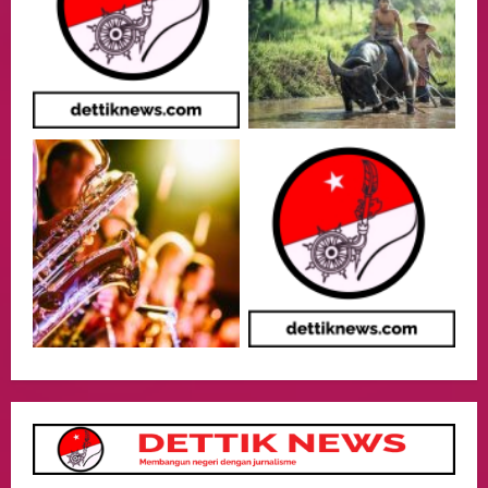
Health
Aliyuddin: Anak Indonesia di Luar Negeri
Harus Berprestasi, Berkarakter, dan
Menjaga Nama Baik Bangsa
3
05/08/2026
Event
Putusan Diundur Lagi, Pernyataan
Hakim pada Sidang Sebelumnya Jadi
Sorotan
4
05/08/2026
Politik
Presiden Prabowo dan PM Thailand
Sepakat Perkuat Stabilitas ketahan
ASEAN Melalui Penguatan Kerjasama
Kedua Negara.
5
04/08/2026
Culture
Pengadilan Agama Jakarta Pusat
Selesaikan 25 Perkara Isbat Nikah bagi