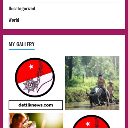
Uncategorized
World
Health
MY GALLERY
Aliyuddin: Anak Indonesia di Luar Negeri
Harus Berprestasi, Berkarakter, dan
Menjaga Nama Baik Bangsa
2
05/08/2026
Event
Putusan Diundur Lagi, Pernyataan
Hakim pada Sidang Sebelumnya Jadi
Sorotan
3
05/08/2026
Politik
Presiden Prabowo dan PM Thailand
Sepakat Perkuat Stabilitas ketahan