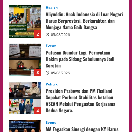
Event
Putusan Diundur Lagi, Pernyataan
Hakim pada Sidang Sebelumnya Jadi
Sorotan
3
05/08/2026
Politik
Presiden Prabowo dan PM Thailand
Sepakat Perkuat Stabilitas ketahan
ASEAN Melalui Penguatan Kerjasama
Kedua Negara.
4
04/08/2026
Event
MA Tegaskan Sinergi dengan KY Harus
Jaga Integritas Peradilan Tanpa Ganggu
Independensi Hakim
5
04/08/2026
opini
Menteri BPLH Moh. Jumhur Hidayat