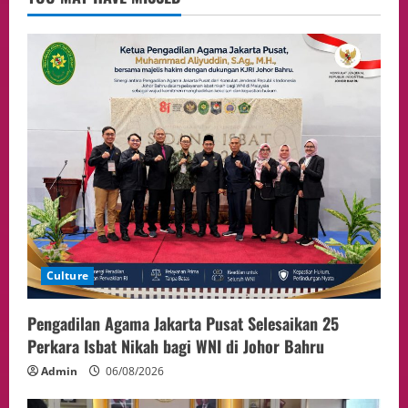
Event
Putusan Diundur Lagi, Pernyataan
Hakim pada Sidang Sebelumnya Jadi
Sorotan
4
05/08/2026
Politik
Presiden Prabowo dan PM Thailand
Sepakat Perkuat Stabilitas ketahan
ASEAN Melalui Penguatan Kerjasama
Kedua Negara.
5
04/08/2026
Culture
Pengadilan Agama Jakarta Pusat Selesaikan 25
Perkara Isbat Nikah bagi WNI di Johor Bahru
Admin
06/08/2026