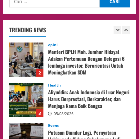
opini
Menteri BPLH Moh. Jumhur Hidayat
Adakan Pertemuan Dengan Delegasi 6
lembaga investor, Berorientasi Untuk
TRENDING NEWS
Meningkatkan SDM
2
05/08/2026
Health
Aliyuddin: Anak Indonesia di Luar Negeri
Harus Berprestasi, Berkarakter, dan
Menjaga Nama Baik Bangsa
3
05/08/2026
Event
Putusan Diundur Lagi, Pernyataan
Hakim pada Sidang Sebelumnya Jadi
Sorotan
4
05/08/2026
Politik
Presiden Prabowo dan PM Thailand