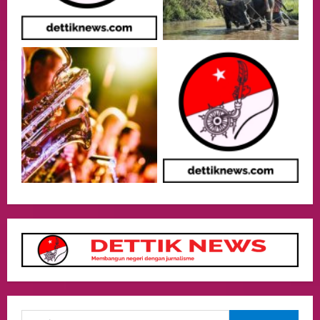
Menjaga Nama Baik Bangsa
3
05/08/2026
Event
Putusan Diundur Lagi, Pernyataan
Hakim pada Sidang Sebelumnya Jadi
Sorotan
4
05/08/2026
Politik
Presiden Prabowo dan PM Thailand
Sepakat Perkuat Stabilitas ketahan
ASEAN Melalui Penguatan Kerjasama
Kedua Negara.
5
04/08/2026
Culture
Pengadilan Agama Jakarta Pusat
Selesaikan 25 Perkara Isbat Nikah bagi
WNI di Johor Bahru
1
06/08/2026