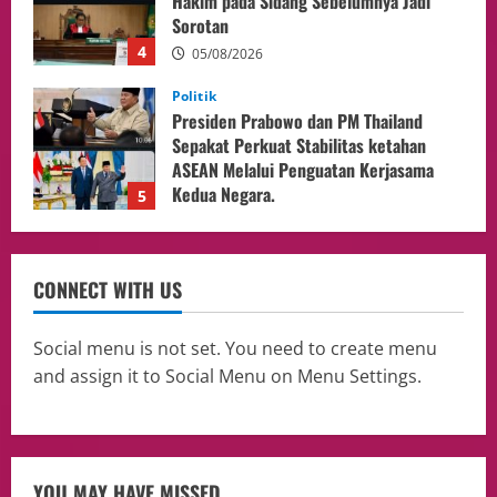
Sepakat Perkuat Stabilitas ketahan
ASEAN Melalui Penguatan Kerjasama
Kedua Negara.
5
04/08/2026
Culture
Pengadilan Agama Jakarta Pusat
Selesaikan 25 Perkara Isbat Nikah bagi
WNI di Johor Bahru
1
06/08/2026
opini
Menteri BPLH Moh. Jumhur Hidayat
CONNECT WITH US
Adakan Pertemuan Dengan Delegasi 6
lembaga investor, Berorientasi Untuk
Meningkatkan SDM
2
Social menu is not set. You need to create menu
05/08/2026
and assign it to Social Menu on Menu Settings.
Health
Aliyuddin: Anak Indonesia di Luar Negeri
Harus Berprestasi, Berkarakter, dan
Menjaga Nama Baik Bangsa
3
05/08/2026
YOU MAY HAVE MISSED