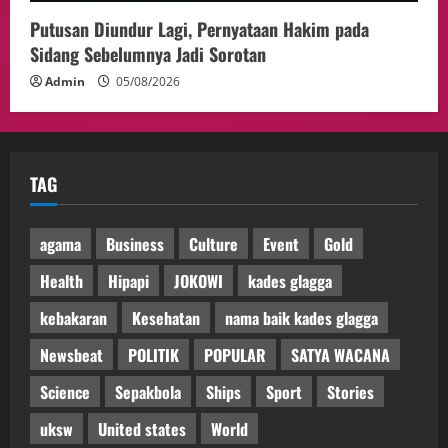
Putusan Diundur Lagi, Pernyataan Hakim pada
Sidang Sebelumnya Jadi Sorotan
Admin
05/08/2026
TAG
agama
Business
Culture
Event
Gold
Health
Hipapi
JOKOWI
kades glagga
kebakaran
Kesehatan
nama baik kades glagga
Newsbeat
POLITIK
POPULAR
SATYA WACANA
Science
Sepakbola
Ships
Sport
Stories
uksw
United states
World